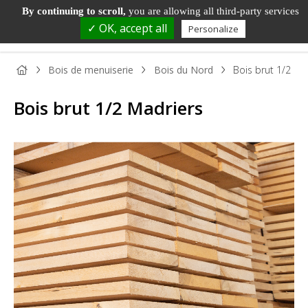
By continuing to scroll,
you are allowing all third-party services
✓ OK, accept all
Personalize
Bois de menuiserie
Bois du Nord
Bois brut 1/2 Ma
Bois brut 1/2 Madriers
PANNEAU
PANNEAU
PARQUET
BOIS DE
TAS
BOIS
DÉCORATIF
ET SOL
MENUISERIE
ET
STRATIFIÉ
MOU