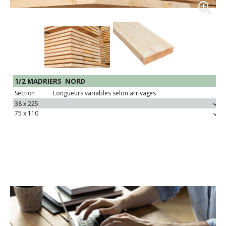
1/2 MADRIERS
NORD
Section
Longueurs variables selon
arrivages
38 x
225
75 x
110