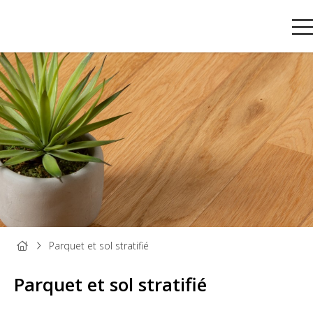
PANNEAU
PANNEAU
PARQUET
BOIS DE
TAS
BOIS
DÉCORATIF
ET SOL
MENUISERIE
ET
Parquet et sol stratifié
STRATIFIÉ
MOU
Parquet et sol stratifié