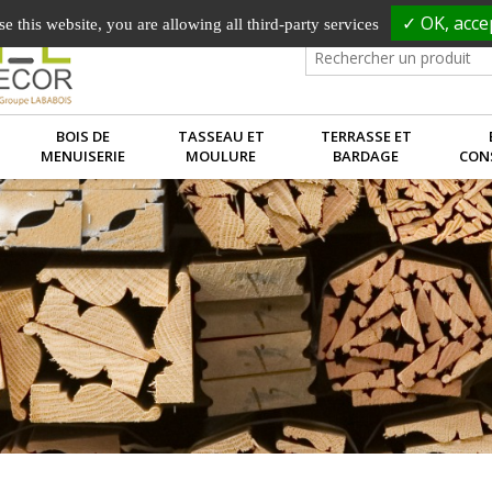
✓ OK, accep
e this website, you are allowing all third-party services
BOIS DE
TASSEAU ET
TERRASSE ET
MENUISERIE
MOULURE
BARDAGE
CON