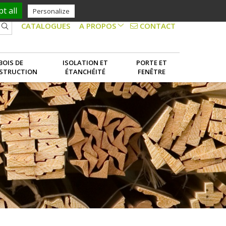
t all
Personalize
CONTACT
CATALOGUES
A PROPOS
NOS SERVICES
BOIS DE
ISOLATION ET
PORTE ET
STRUCTION
ÉTANCHÉITÉ
FENÊTRE
LE GROUPE