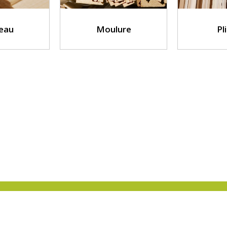
eau
Moulure
Pl
Tendanciel
Orge
13 avenue 