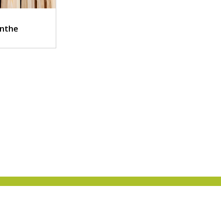
inthe
 Decor St Michel sur
Condorcet