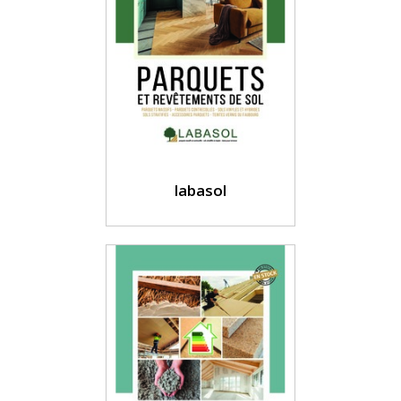
labasol