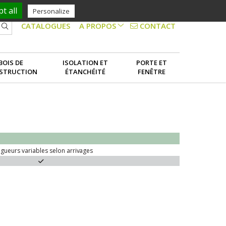
t all
Personalize
CONTACT
CATALOGUES
A PROPOS
NOS SERVICES
BOIS DE
ISOLATION ET
PORTE ET
STRUCTION
ÉTANCHÉITÉ
FENÊTRE
LE GROUPE
gueurs variables selon
arrivages