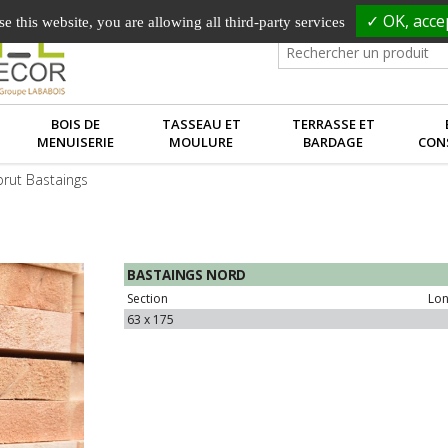
✓ OK, accep
e this website, you are allowing all third-party services
BOIS DE
TASSEAU ET
TERRASSE ET
MENUISERIE
MOULURE
BARDAGE
CON
brut Bastaings
BASTAINGS
NORD
Section
Lon
63 x
175