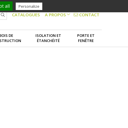
t all
Personalize
CONTACT
CATALOGUES
A PROPOS
NOS SERVICES
BOIS DE
ISOLATION ET
PORTE ET
STRUCTION
ÉTANCHÉITÉ
FENÊTRE
LE GROUPE