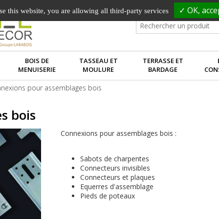
✓ OK, accep
e this website, you are allowing all third-party services
BOIS DE
TASSEAU ET
TERRASSE ET
MENUISERIE
MOULURE
BARDAGE
CON
nexions pour assemblages bois
s bois
Connexions pour assemblages bois :
Sabots de charpentes
Connecteurs invisibles
Connecteurs et plaques
Equerres d'assemblage
Pieds de poteaux