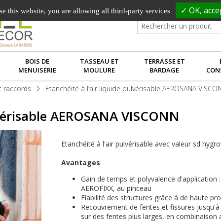
✓ OK, accep
e this website, you are allowing all third-party services
BOIS DE
TASSEAU ET
TERRASSE ET
MENUISERIE
MOULURE
BARDAGE
CON
t raccords
Etanchéité à l’air liquide pulvérisable AEROSANA VISCO
pulvérisable AEROSANA VISCONN
Etanchéité à l'air pulvérisable avec valeur sd hygro
Avantages
Gain de temps et polyvalence d'application 
AEROFIXX, au pinceau
Fiabilité des structures grâce à de haute pr
Recouvrement de fentes et fissures jusqu'à
sur des fentes plus larges, en combinais