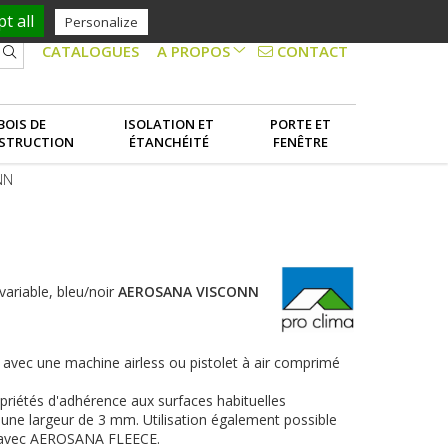
t all
Personalize
CONTACT
CATALOGUES
A PROPOS
NOS SERVICES
BOIS DE
ISOLATION ET
PORTE ET
STRUCTION
ÉTANCHÉITÉ
FENÊTRE
LE GROUPE
NN
variable, bleu/noir
AEROSANA VISCONN
: avec une machine airless ou pistolet à air comprimé
opriétés d'adhérence aux surfaces habituelles
 une largeur de 3 mm. Utilisation également possible
on avec AEROSANA FLEECE.