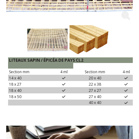
LITEAUX
SAPIN
/
ÉPICÉA
DE
PAYS
CL2
Section
mm
4
ml
Section
mm
4
ml
14
x
40
20
x
40
18
x
27
22
x
38
18
x
40
27
x
27
18
x
50
27
x
40
40
x
40