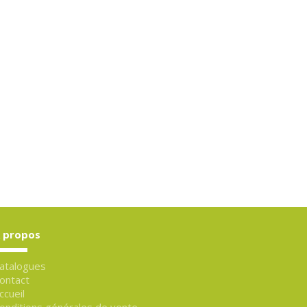
 propos
atalogues
ontact
ccueil