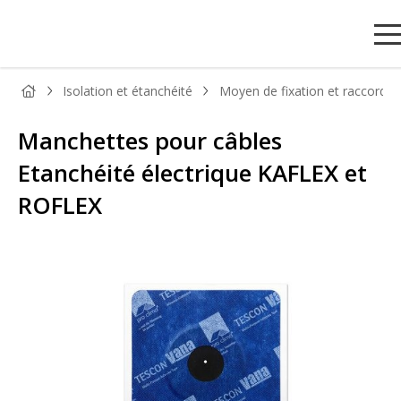
Isolation et étanchéité
Moyen de fixation et raccords
Manchettes pour câbles
Etanchéité électrique KAFLEX et
ROFLEX
PANNEAU
PANNEAU
PARQUET
BOIS DE
TAS
BOIS
DÉCORATIF
ET SOL
MENUISERIE
ET
STRATIFIÉ
MOU