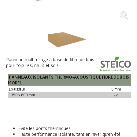
Panneau multi-usage à base de fibre de bois
pour toitures, murs et sols.
PANNEAUX
ISOLANTS
THERMO-ACOUSTIQUE
FIBRE
DE
BOIS
ISOREL
Épaisseur
8
mm
1350 x 600
mm
Évite les ponts thermiques
Haute performance isolante, tant en hiver qu‘en été