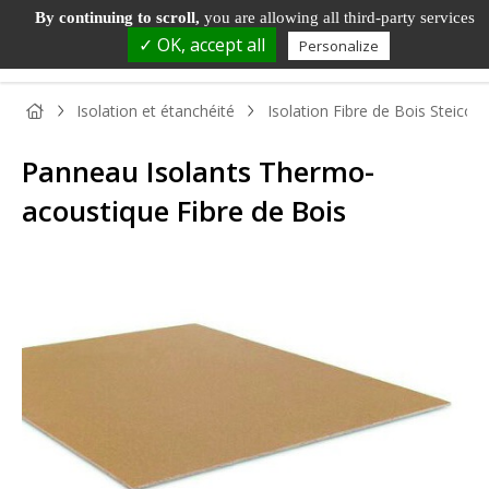
By continuing to scroll,
you are allowing all third-party services
✓ OK, accept all
Personalize
Isolation et étanchéité
Isolation Fibre de Bois Steico 
Panneau Isolants Thermo-
acoustique Fibre de Bois
PANNEAU
PANNEAU
PARQUET
BOIS DE
TAS
BOIS
DÉCORATIF
ET SOL
MENUISERIE
ET
STRATIFIÉ
MOU