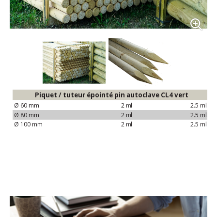
Piquet / tuteur épointé pin autoclave CL4
vert
Ø 60
mm
2
ml
2.5
ml
Ø 80
mm
2
ml
2.5
ml
Ø 100
mm
2
ml
2.5
ml