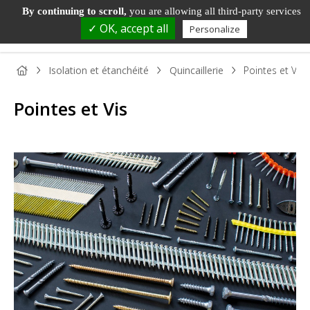
By continuing to scroll,
you are allowing all third-party services
✓ OK, accept all
Personalize
Isolation et étanchéité
Quincaillerie
Pointes et Vis
Pointes et Vis
PANNEAU
PANNEAU
PARQUET
BOIS DE
TAS
BOIS
DÉCORATIF
ET SOL
MENUISERIE
ET
STRATIFIÉ
MOU