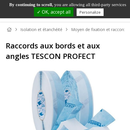
By continuing to scroll,
you are allowing all third-party services
✓ OK, accept all
Personalize
Isolation et étanchéité
Moyen de fixation et raccords
Raccords aux bords et aux
angles TESCON PROFECT
PANNEAU
PANNEAU
PARQUET
BOIS DE
TAS
BOIS
DÉCORATIF
ET SOL
MENUISERIE
ET
STRATIFIÉ
MOU