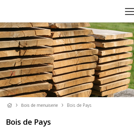
PANNEAU
PANNEAU
PARQUET
BOIS DE
TAS
BOIS
DÉCORATIF
ET SOL
MENUISERIE
ET
Bois de menuiserie
Bois de Pays
STRATIFIÉ
MOU
Bois de Pays