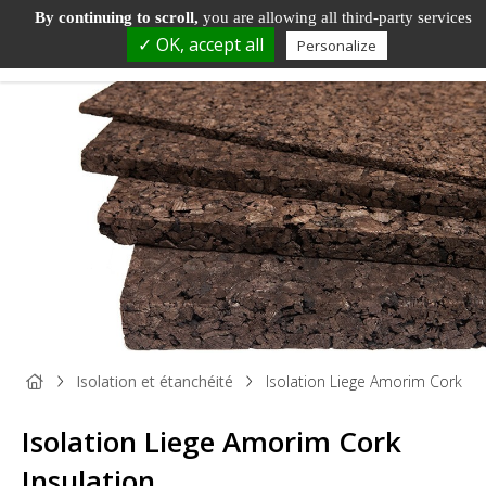
By continuing to scroll,
you are allowing all third-party services
✓ OK, accept all
Personalize
PANNEAU
PANNEAU
PARQUET
BOIS DE
TAS
BOIS
DÉCORATIF
ET SOL
MENUISERIE
ET
Isolation et étanchéité
Isolation Liege Amorim Cork Ins
STRATIFIÉ
MOU
Isolation Liege Amorim Cork
Insulation