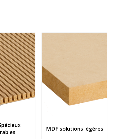
péciaux
MDF solutions légères
rables