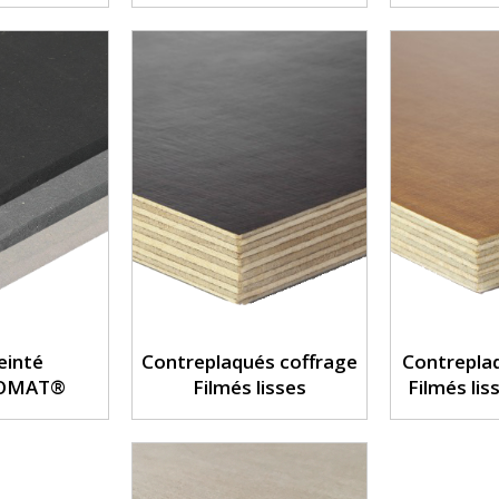
einté
Contreplaqués coffrage
Contrepla
OMAT®
Filmés lisses
Filmés lis