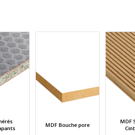
mérés
MDF S
MDF Bouche pore
apants
Cint