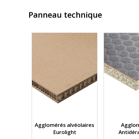
Panneau technique
Agglomérés alvéolaires
Agglo
Eurolight
Antidér