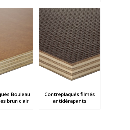
qués Bouleau
Contreplaqués filmés
ses brun clair
antidérapants