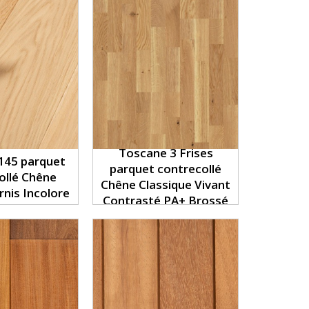
Toscane 3 Frises
145 parquet
parquet contrecollé
ollé Chêne
Chêne Classique Vivant
nis Incolore
Contrasté PA+ Brossé