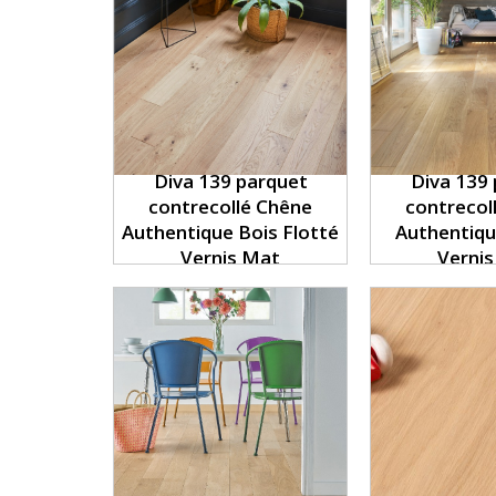
Diva 139 parquet
Diva 139
contrecollé Chêne
contrecol
Authentique Bois Flotté
Authentiq
Vernis Mat
Verni