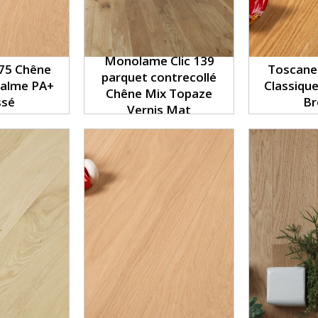
Monolame Clic 139
75 Chêne
Toscane
parquet contrecollé
Calme PA+
Classiqu
Chêne Mix Topaze
ssé
Br
Vernis Mat