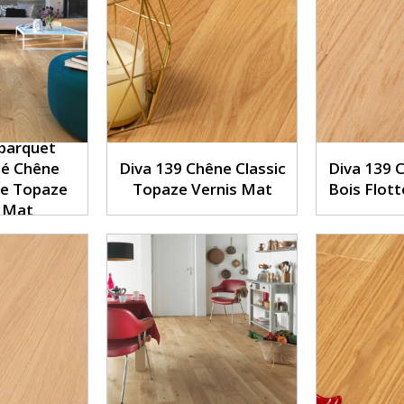
 parquet
lé Chêne
Diva 139 Chêne Classic
Diva 139 C
ue Topaze
Topaze Vernis Mat
Bois Flott
s Mat