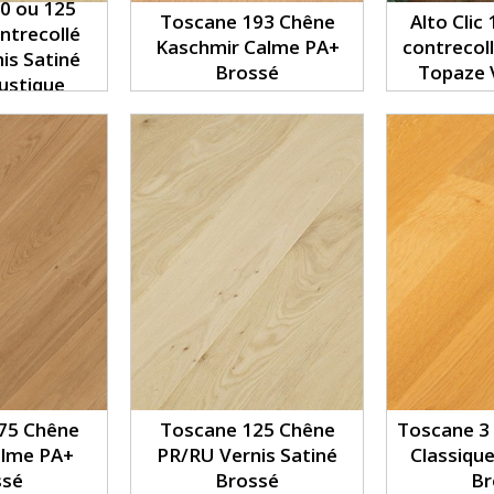
0 ou 125
Toscane 193 Chêne
Alto Clic
ntrecollé
Kaschmir Calme PA+
contrecol
is Satiné
Brossé
Topaze 
ustique
75 Chêne
Toscane 125 Chêne
Toscane 3 
alme PA+
PR/RU Vernis Satiné
Classiqu
ssé
Brossé
Br