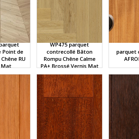
parquet
WP475 parquet
é Point de
contrecollé Bâton
parquet 
° Chêne RU
Rompu Chêne Calme
AFRO
s Mat
PA+ Brossé Vernis Mat