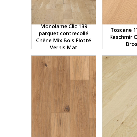
Monolame Clic 139
Toscane 1
parquet contrecollé
Kaschmir 
Chêne Mix Bois Flotté
Bro
Vernis Mat