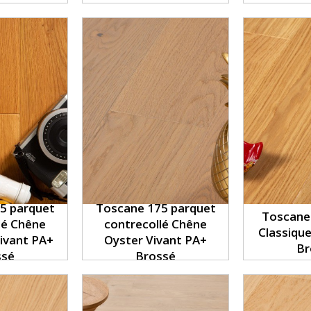
5 parquet
Toscane 175 parquet
Toscane
lé Chêne
contrecollé Chêne
Classiqu
Vivant PA+
Oyster Vivant PA+
Br
ssé
Brossé