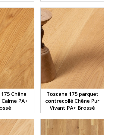
PA+ Brossé
 175 Chêne
Toscane 175 parquet
e Calme PA+
contrecollé Chêne Pur
ossé
Vivant PA+ Brossé