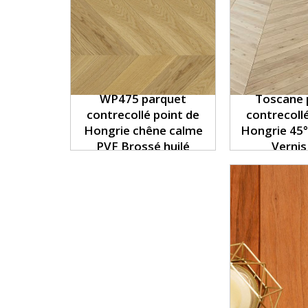
WP475 parquet
Toscane 
contrecollé point de
contrecoll
Hongrie chêne calme
Hongrie 45
PVF Brossé huilé
Verni