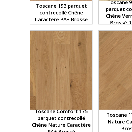
Toscane 9
Toscane 193 parquet
parquet co
contrecollé Chêne
Chêne Vern
Caractère PA+ Brossé
Brossé R
Toscane Comfort 175
Toscane 1
parquet contrecollé
Nature C
Chêne Nature Caractère
Bro
PA+ Brossé