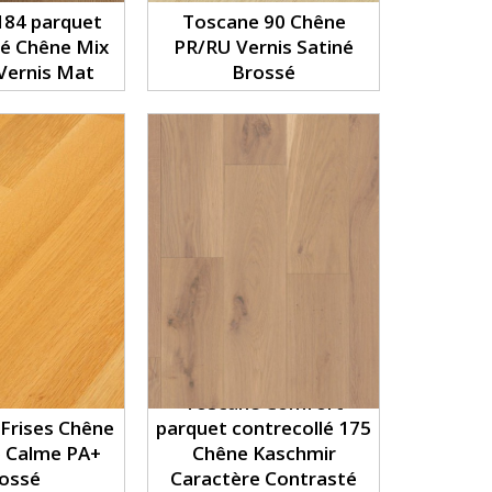
 184 parquet
Toscane 90 Chêne
lé Chêne Mix
PR/RU Vernis Satiné
Vernis Mat
Brossé
Toscane Comfort
Frises Chêne
parquet contrecollé 175
e Calme PA+
Chêne Kaschmir
ossé
Caractère Contrasté