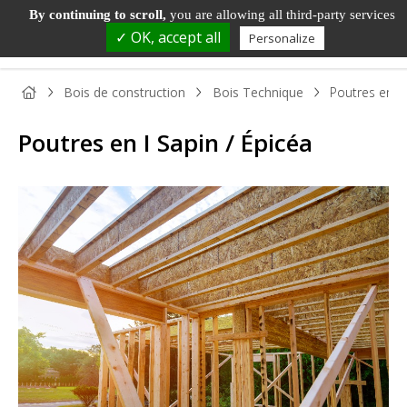
By continuing to scroll,
you are allowing all third-party services
✓ OK, accept all
Personalize
Bois de construction
Bois Technique
Poutres en I 
Poutres en I Sapin / Épicéa
PANNEAU
PANNEAU
PARQUET
BOIS DE
TAS
BOIS
DÉCORATIF
ET SOL
MENUISERIE
ET
STRATIFIÉ
MOU