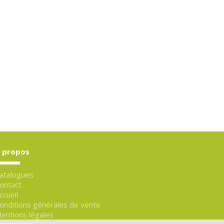
 propos
atalogues
ontact
ccueil
onditions générales de vente
entions légales