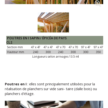
POUTRES
EN
I
SAPIN
/
ÉPICÉA
DE
PAYS
CL2
Section
mm
47
x
47
47
x
47
47
x
70
47
x
70
97
x
47
97
x
47
Hauteur
mm
240
300
240
300
300
350
Longueurs selon arrivages 13.5
ml
Poutres
en
I
:
elles
sont
principalement
utilisées
pour
la
réalisation
de
planchers
sur
vide
sani- taire (dalle bois) ou
planchers d'étage.