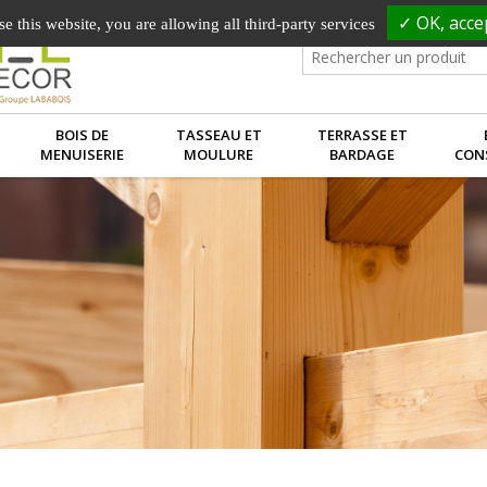
✓ OK, accep
e this website, you are allowing all third-party services
BOIS DE
TASSEAU ET
TERRASSE ET
MENUISERIE
MOULURE
BARDAGE
CON