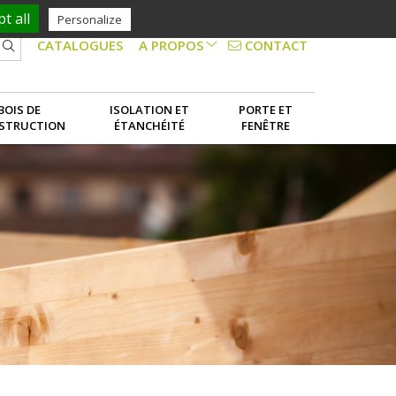
t all
Personalize
CONTACT
CATALOGUES
A PROPOS
NOS SERVICES
BOIS DE
ISOLATION ET
PORTE ET
STRUCTION
ÉTANCHÉITÉ
FENÊTRE
LE GROUPE