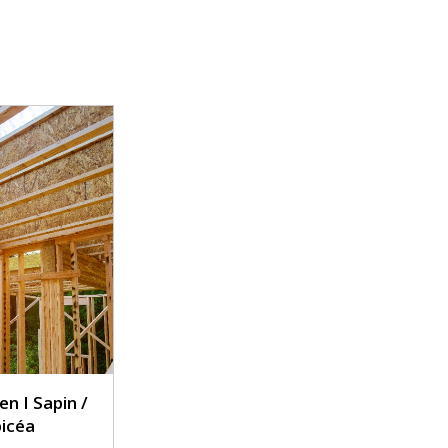
en I Sapin /
icéa