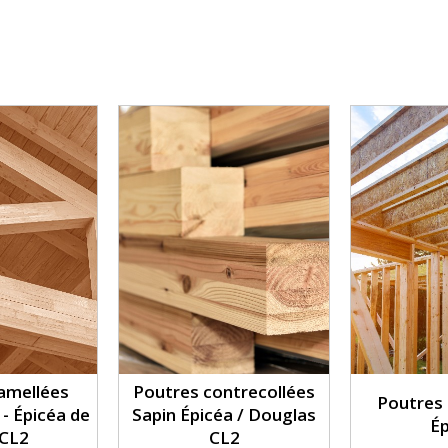
amellées
Poutres contrecollées
Poutres 
 - Épicéa de
Sapin Épicéa / Douglas
Ép
 CL2
CL2