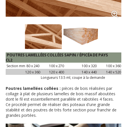
POUTRES
LAMELLÉES
COLLÉES
SAPIN
/
ÉPICÉA
DE
PAYS
CL2
Section
mm
80 x
240
100 x
270
100 x
320
100 x
360
120 x
360
120 x
400
140 x
440
140 x
520
Longueurs 13.5 ml, coupe à la
demande
Poutres lamellées collées :
pièces de bois réalisées par
collage à plat de plusieurs lamelles de bois massif aboutées
dont le fil est essentiellement parallèle et rabotées 4 faces.
Ce procédé permet de réaliser des poteaux d'une grande
stabilité et des poutres de très forte section pour franchir de
grandes portées.