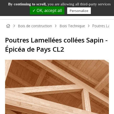
By continuing to scroll,
you are allowing all third-party services
✓ OK, accept all
Personalize
Bois de construction
Bois Technique
Poutres Lame
Poutres Lamellées collées Sapin -
Épicéa de Pays CL2
PANNEAU
PANNEAU
PARQUET
BOIS DE
TAS
BOIS
DÉCORATIF
ET SOL
MENUISERIE
ET
STRATIFIÉ
MOU